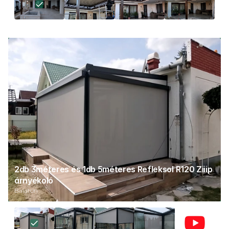
2db 3méteres és 1db 5méteres Refleksol R120 Ziiip 
árnyékoló
Balaton