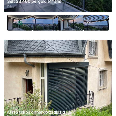
Selt SB 400 pergola (4*3m)
Pécs
Külső tokos önhordó zsalúzia