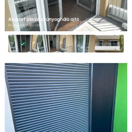
Aluprof pliszé szúnyogháló ajtó
Budapest X. kerület