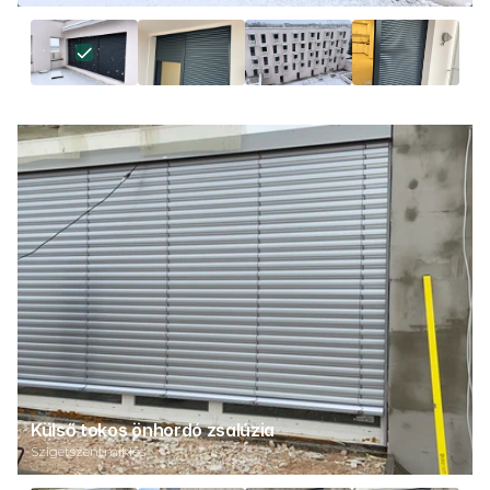
Külső tokos önhordó zsalúzia
Szigetszentmiklós