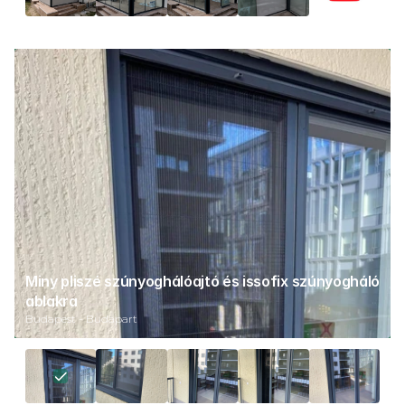
Miny pliszé szúnyoghálóajtó és issofix szúnyogháló 
ablakra
Budapest - Budapart