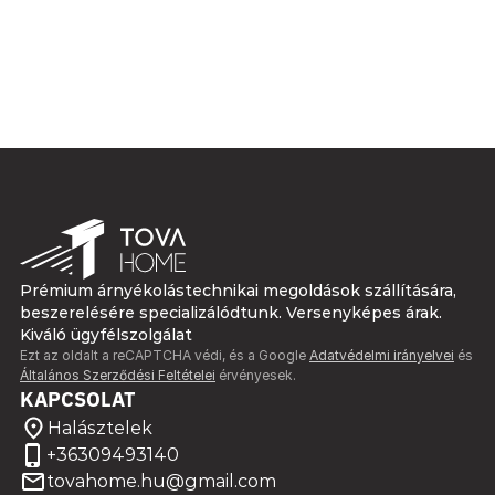
Prémium árnyékolástechnikai megoldások szállítására, 
beszerelésére specializálódtunk. Versenyképes árak. 
Kiváló ügyfélszolgálat
Ezt az oldalt a reCAPTCHA védi, és a Google 
Adatvédelmi irányelvei
 és 
Általános Szerződési Feltételei
 érvényesek.
KAPCSOLAT
Halásztelek
+36309493140
tovahome.hu@gmail.com