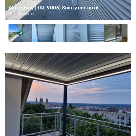
Alu redőny (RAL 9006) Somfy motorral
Balatonszemes