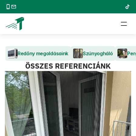
Redőny megoldásaink
Szúnyogháló
Per
ÖSSZES REFERENCIÁNK