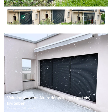
Budapest – Sas hegy
Vakolható tokos Alu redőnyök kézi (gurtnis) 
kivitelben 
Budapest, XIII. kerület